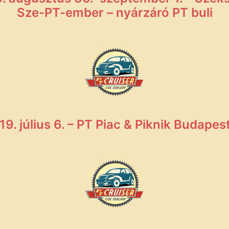
Sze-PT-ember – nyárzáró PT buli
19. július 6. – PT Piac & Piknik Budapes