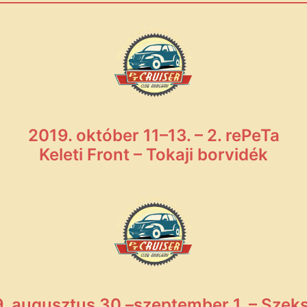
2019. október 11–13. – 2. rePeTa
Keleti Front – Tokaji borvidék
. augusztus 30.–szeptember 1. – Szek