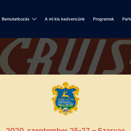
Bemutatkozás
A mi kis kedvencünk
Programok
Part
2020. szeptember 25-27. – Szarvas