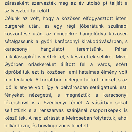
zárásaként szervezték meg az év utolsó pt taliját a
szilveszteri tali előtt.
Célunk az volt, hogy a közösen elfogyasztott isteni
burgerek után, és egy régi jóbarátunk szülinapi
köszöntése után, az ünnepekre hangolódva közösen
sétálgassunk a győri karácsonyi kirakodóvásárban, s
karácsonyi hangulatot teremtsünk. Páran
mikulássapkát is vettek fel, s készítettek selfiket. Mivel
Győrben óriáskereket állított fel a város, ezért
kipróbáltuk ezt is közösen, ami hatalmas élmény volt
mindenkinek. A forraltbor melegen tartott minket, s az
idő is enyhe volt, így a belvárosban sétálgattunk esti
fényeket nézegetni, s megnéztük a karácsonyi
lézershowt is a Széchenyi térnél. A vásárban sokat
selfiztünk s a rénszarvas szánjánál csoportképek is
készültek. A nap zárását a Melroseban folytattuk, ahol
billiárdozni, és bowlingozni is lehetett.