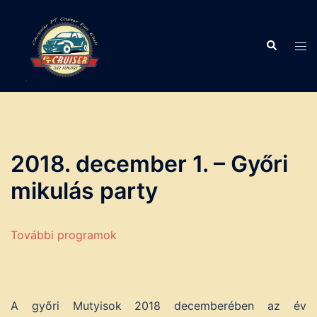
Skip
to
Search
content
Tog
men
2018. december 1. – Győri
mikulás party
További programok
A győri Mutyisok 2018 decemberében az év