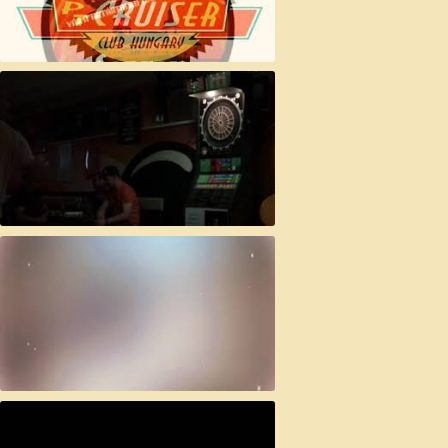
2. Soproni Pt Cruiser Találkozó
2018 ápr. 20-22.
Sopron 2018. ápr. 20-22.
Sopron 2018. ápr. 20-22. Vár az
édes magasság..