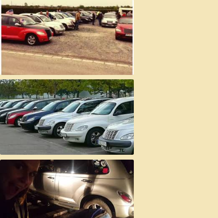
1. Budapesti PT Fesztivál
Alsónémedi 2017.07.07-08-09.
Fertő-party PT túra 2017.04.22.
Simontornya, Dég, Cece Pt tali 2016
szept 17.